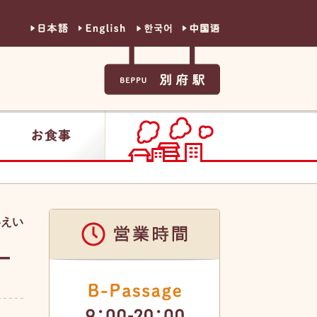
日本語
英語
韓国語
中国語
別府駅
お食事
いえい
ー
営業時間