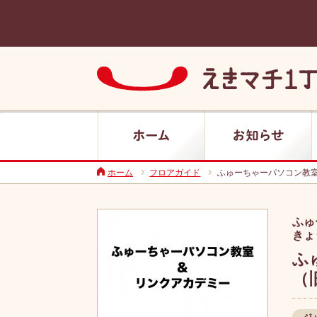
/*
*/
えきマチ1丁目別府
ホーム
お知らせ
ホーム
フロアガイド
ふゅーちゃーパソコン教室
ふゅ
きょ
ふ
（