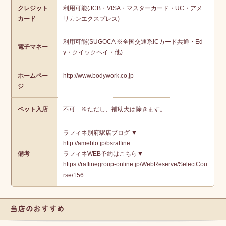
クレジット
利用可能(JCB・VISA・マスターカード・UC・アメ
カード
リカンエクスプレス)
利用可能(SUGOCA ※全国交通系ICカード共通・Ed
電子マネー
y・クイックペイ・他)
ホームペー
http://www.bodywork.co.jp
ジ
ペット入店
不可 ※ただし、補助犬は除きます。
ラフィネ別府駅店ブログ ▼
http://ameblo.jp/bsraffine
備考
ラフィネWEB予約はこちら▼
https://raffinegroup-online.jp/WebReserve/SelectCou
rse/156
当店のおすす
め