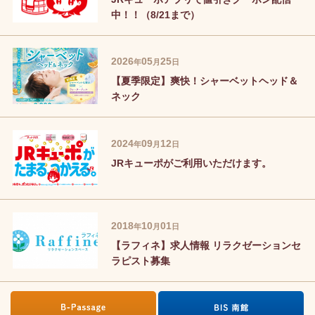
中！！（8/21まで）
2026
05
25
年
月
日
【夏季限定】爽快！シャーベットヘッド＆
ネック
2024
09
12
年
月
日
JRキューポがご利用いただけます。
2018
10
01
年
月
日
【ラフィネ】求人情報 リラクゼーションセ
ラピスト募集