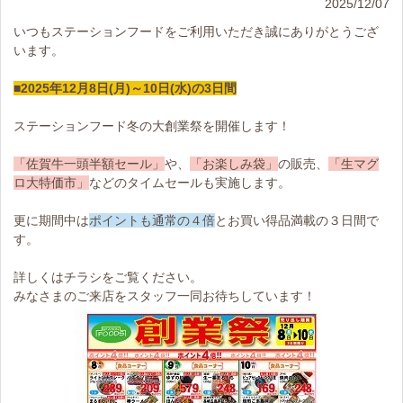
2025/12/07
いつもステーションフードをご利用いただき誠にありがとうござ
います。
■2025年12月8日(月)～10日(水)の3日間
ステーションフード冬の大創業祭を開催します！
「佐賀牛一頭半額セール」
や、
「お楽しみ袋」
の販売、
「生マグ
ロ大特価市」
などのタイムセールも実施します。
更に期間中は
ポイントも通常の４倍
とお買い得品満載の３日間で
す。
詳しくはチラシをご覧ください。
みなさまのご来店をスタッフ一同お待ちしています！