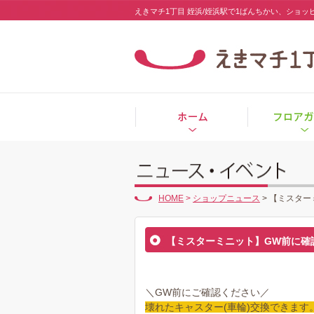
えきマチ1丁目 姪浜/姪浜駅で1ばんちかい、ショ
HOME
>
ショップニュース
>
【ミスター
【ミスターミニット】GW前に確
＼GW前にご確認ください／
壊れたキャスター(車輪)交換できます