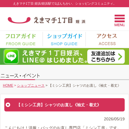
えきマチ1丁目 姪浜/姪浜駅で1ばんちかい、ショッピングコミュニティ。
HOME
>
ショップニュース
>
【ミシン工房】シャツのお直し《袖丈・着丈》
【ミシン工房】シャツのお直し《袖丈・着丈》
2026/05/19
こんにちは！洋服・バッグのお直し専門店「ミシン工房」です。