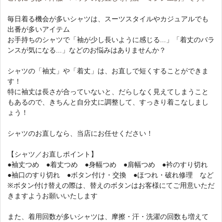
毎日着る機会が多いシャツは、スーツスタイルやカジュアルでも
出番が多いアイテム
お手持ちのシャツで「袖が少し長いように感じる
...
」「着丈のバラ
ンスが気になる
...
」などのお悩みはありませんか？
シャツの「袖丈」や「着丈」は、お直しで短くすることができま
す！
特に袖丈は長さが合っていないと、だらしなく見えてしまうこと
もあるので、きちんと自分丈に調整して、すっきり着こなしまし
ょう！
シャツのお直しなら、当店にお任せください！
【シャツ／お直しポイント】
●
袖丈つめ
●
着丈つめ
●
身幅つめ
●
肩幅つめ
●
衿のすり切れ
●
袖口のすり切れ
●
ボタン付け・交換
●
ほつれ・破れ修理 など
※
ボタン付け替えの際は、替えのボタンはお客様にてご用意いただ
きますようお願いいたします
また、着用回数が多いシャツは、摩擦・汗・洗濯の回数も増えて