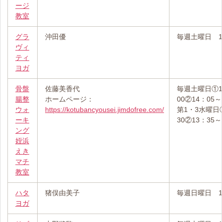
ージ
教室
グラ
沖田優
毎週土曜日 10
ヴィ
ティ
ヨガ
骨盤
佐藤美香代
毎週土曜日①1
腸整
ホームページ：
00②14：05～
ウォ
https://kotubancyousei.jimdofree.com/
第1・3水曜日①
ーキ
30②13：35～
ング
姪浜
えき
マチ
教室
ハタ
猪俣由美子
毎週日曜日 10
ヨガ