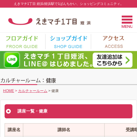
えきマチ1丁目 姪浜/姪浜駅で1ばんちかい、ショッピングコミュニティ。
HOME
>
カルチャールーム
>
健康
講座一覧・健康
講座名
講師名
受講