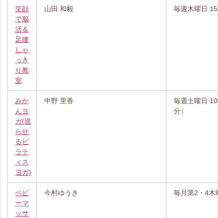
笑顔
山田 和毅
毎週木曜日 15:
で脳
活＆
足腰
しゃ
っき
り教
室
みか
中野 里香
毎週土曜日 10:
んヨ
分）
ガ(巡
らせ
るピ
ラテ
ィス
ヨガ)
ベビ
今村ゆうき
毎月第2・4木曜日
ーマ
ッサ