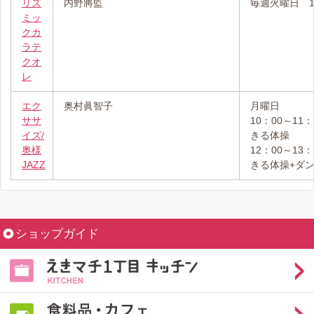
リズ
内野將監
毎週火曜日 16
ミッ
クカ
ラテ
クオ
レ
エク
奥村眞智子
月曜日
ササ
10：00～11
イズ/
きる体操
奥様
12：00～13
JAZZ
きる体操+ダ
ショップガイド