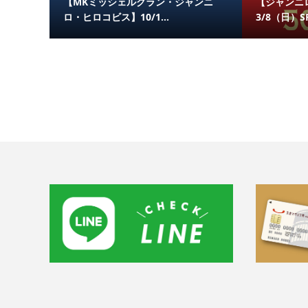
【MKミッシェルクラン・ジャンニ
【ジャンニロ
ロ・ヒロコビス】10/1...
3/8（日）SPE