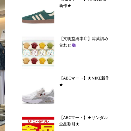
新作★
【文明堂総本店】涼菓詰め
合わせ
【ABCマート】★NIKE新作
★
【ABCマート】★サンダル
全品割引★