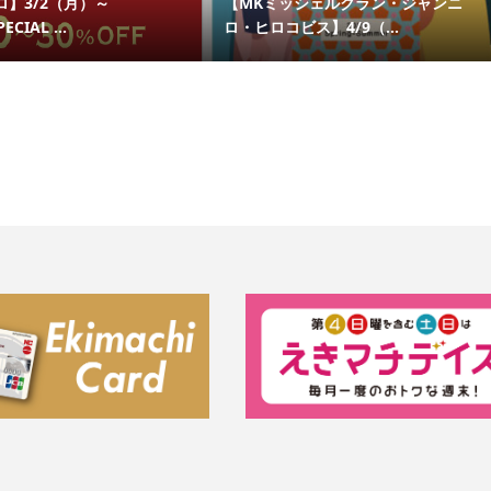
】3/2（月）～
【MKミッシェルクラン・ジャンニ
CIAL ...
ロ・ヒロコビス】4/9（...