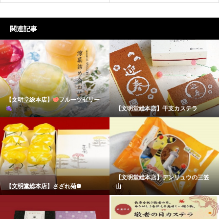
関連記事
【文明堂総本店】
フルーツゼリー
【文明堂総本店】干支カステラ
【文明堂総本店】デンリュウの三笠
【文明堂総本店】さざれ菊❁
山