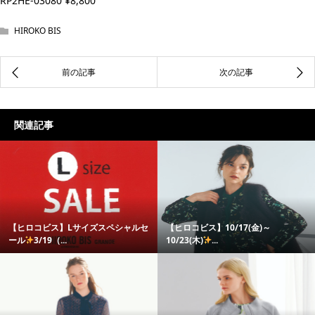
RP2HE-03080 ¥8,800
HIROKO BIS
関連記事
【ヒロコビス】Lサイズスペシャルセ
【ヒロコビス】10/17(金)～
ール
3/19（...
10/23(木)
...