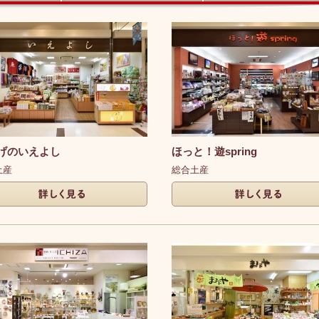
日用品・装飾・薬
美容・サービス
げのいえよし
ほっと！遊spring
土産
総合土産
く見る
詳しく見る