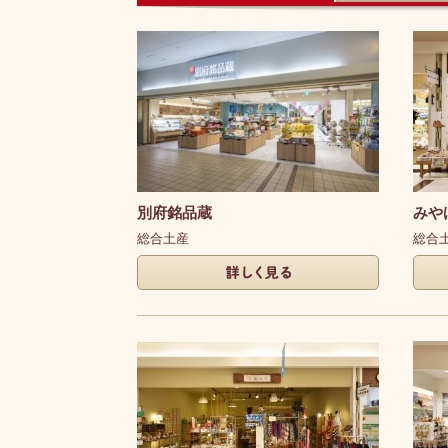
すべて
お土産
別府銘品蔵
みや
総合土産
総合
詳しく見る
詳し