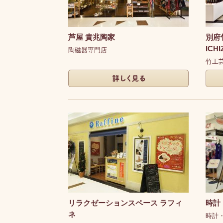
芦屋 貴兆陶家
別府
ICHI
陶磁器専門店
竹工
詳しく見る
詳し
リラクゼーションスペース ラフィ
時計
ネ
時計