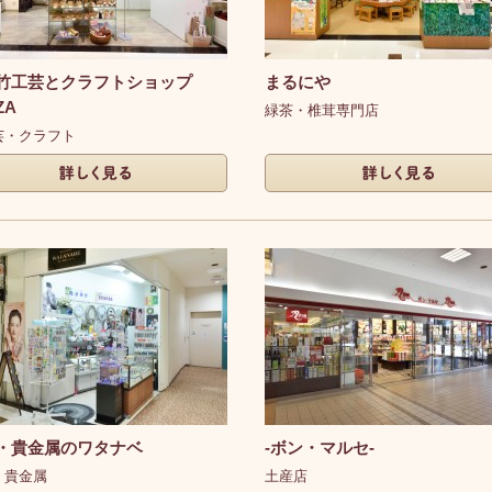
竹工芸とクラフトショップ
まるにや
ZA
緑茶・椎茸専門店
芸・クラフト
く見る
詳しく見る
・貴金属のワタナベ
-ボン・マルセ-
・貴金属
土産店