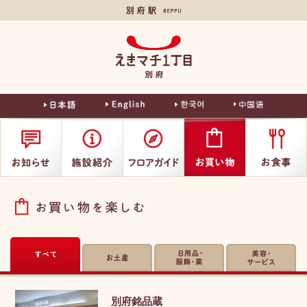
別府駅
えきマチ
1丁目別
府
お買い物を楽しむ
すべて
お土産
日用品・装飾・
美容・サービス
薬
別府銘品蔵